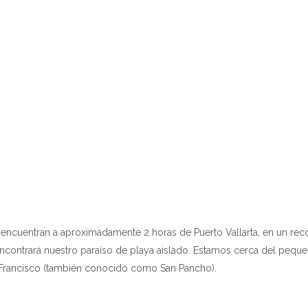
Inicio
Propiedades
▾
Ubicación
▾
Actividades: Cosas que hacer
Plan de alimentos
Preguntas más frecuentes
Sobre nosotros
Contáctenos
 encuentran a aproximadamente 2 horas de Puerto Vallarta, en un reco
encontrará nuestro paraíso de playa aislado. Estamos cerca del peque
n Francisco (también conocido como San Pancho).